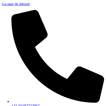
Ga naar de inhoud
+32 (0)483733867