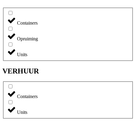
Containers
Opruiming
Units
VERHUUR
Containers
Units
Filters toepassen
RESET