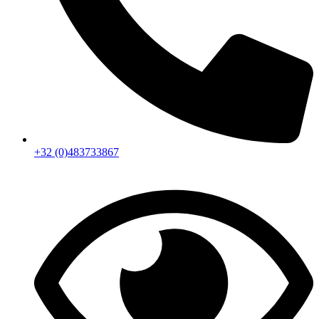
+32 (0)483733867